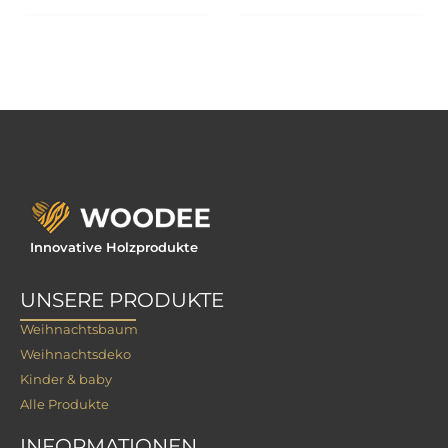
war:
ist:
war:
ist:
60.00€
51.00€.
70.00€
59.50€.
Innovative Holzprodukte
UNSERE PRODUKTE
Weihnachtsbaum
Weihnachtsdeko
Kinder & baby
Alle Produkte
INFORMATIONEN